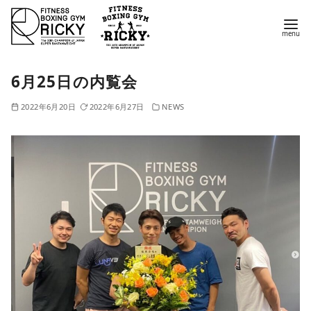
コ
ン
テ
ン
6月25日の内覧会
ツ
へ
2022年6月20日
2022年6月27日
NEWS
移
動