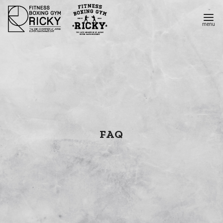
コ
ン
テ
ン
ツ
へ
移
動
FAQ