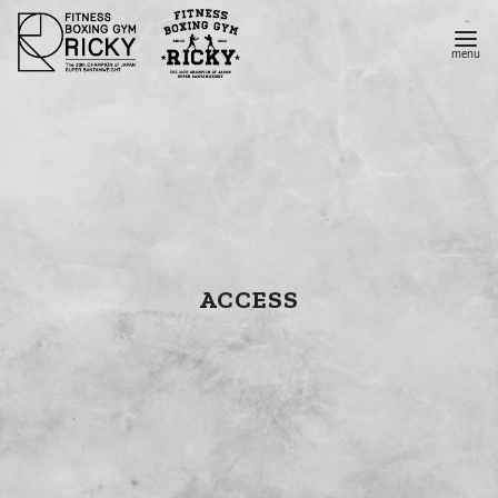
コ
ン
テ
ン
ツ
へ
移
動
ACCESS