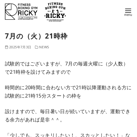
コ
ン
テ
ン
7月の（火）21時枠
ツ
へ
2025年7月3日
NEWS
移
動
試験的ではございますが、7月の毎週火曜に（少人数）
で21時枠を設けてみますので
時間的に20時間に合わない方で21時以降運動される方に
試験的に21時15分スタートの枠を
設けますので、毎日暑い日が続いていますが、運動でき
る余力があれば是非＾＾。
「少しでも、スッキリしたい！、スカッとしたい！」な